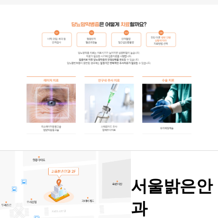
서울밝은안
과