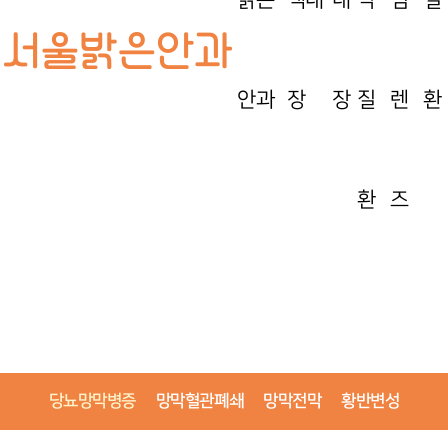
밝은
백내
내
막
림
질
안과
장
장
질
렌
환
환
즈
여러분의 소중한 눈을 끝까지 지켜드리겠습니다.
서울밝은안과
당뇨망막병증
망막혈관폐쇄
망막전막
황반변성