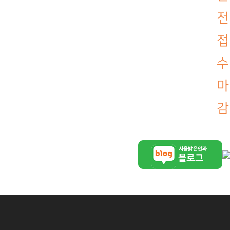
전
접
수
마
감