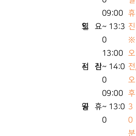
09:00
휴
토 요 일
~ 13:3
진
0
※
13:00
오
점 심 시 간
~ 14:0
전
0
오
09:00
후
공 휴 일
~ 13:0
3
0
0
분